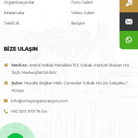
Organizasyonlar
Foto Galeri
Kiralamalar
Video Galeri
Teklif Al
İletişim
BIZE ULAŞIN
Merkez:
Aratol İstiklal Mahallesi 153. Sokak Atatürk Bulvarı No:
34/A Merkez/AKSARAY
Şube:
Musalla Bağları Mah. Gürsesler Sokak No:2A Selçuklu /
Konya
info@omayorganizasyon.com
+90 505 979 74 04